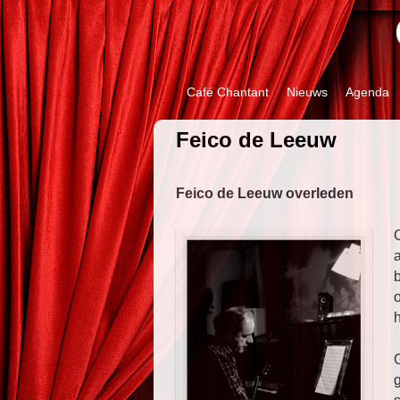
Spring naar de primaire inhoud
Spring naar de secundaire inhoud
Café Chantant
Nieuws
Agenda
Feico de Leeuw
Feico de Leeuw overleden
b