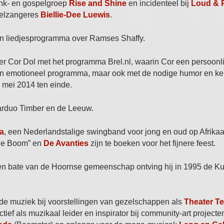
funk- en gospelgroep
Rise and Shine
en incidenteel bij
Loud & 
pelzangeres
Biellie-Dee Luewis
.
n liedjesprogramma over Ramses Shaffy.
nger Cor Dol met het programma Brel.nl, waarin Cor een persoonl
Een emotioneel programma, maar ook met de nodige humor en k
mei 2014 ten einde.
aarduo Timber en de Leeuw.
a
, een Nederlandstalige swingband voor jong en oud op Afrika
She Boom” en
De Avanties
zijn te boeken voor het fijnere feest.
 ten bate van de Hoornse gemeenschap ontving hij in 1995 de Kun
 de muziek bij voorstellingen van gezelschappen als
Theater Te
tief als muzikaal leider en inspirator bij community-art projecte