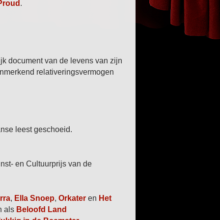
Proud
.
ijk document van de levens van zijn
enmerkend relativeringsvermogen
anse leest geschoeid.
st- en Cultuurprijs van de
rra
,
Ella Snoep
,
Orkater
en
Het
n als
Beloofd Land