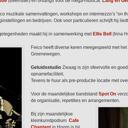
ode
(Beemster) en onlangs voor de mega-musical:
Lang en Gel
ico muzikale samenvattingen, workshops en intermezzo’s “on the
stellingen en bedrijven. Ook voor particulieren schrijft hij lied
ei gelegenheden maakt hij in samenwerking met
Ellis Bell
(Irina Ho
Feico heeft diverse keren meegespeeld met het
Groenewegen.
Geluidsstudio
Zwaag is zijn sfeervolle en goed
opnamefaciliteit.
Tevens te huur als pre-productie locatie met ov
Voor de maandelijkse bandstand
Spot On
verzo
de organisatie, repetities en arrangementen.
Bij zijn maandelijkse
kleinkunstpodium
Cafe
Chantant
in Hoorn is hij