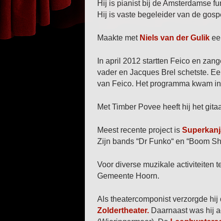
Hij is pianist bij de Amsterdamse 
Hij is vaste begeleider van de gos
Maakte met
Niels van der Gulik
ee
In april 2012 startten Feico en za
vader en Jacques Brel schetste. 
van Feico. Het programma kwam in 
Met Timber Povee heeft hij het git
Meest recente project is
Superkanj
Zijn bands “Dr Funko“ en “Boom 
Voor diverse muzikale activiteiten
Gemeente Hoorn.
Als theatercomponist verzorgde hij
Zoldertheater.
Daarnaast was hij ac