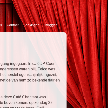
ks
Contact
Boekingen
Inloggen
rgang ingegaan. In café JP Coen
angeressen waren blij, Feico was
het herstel ogenschijnlijk ingezet,
et de van hem zo bekende flair en
t na deze Café Chantant was
r te boven komen: op zondag 28