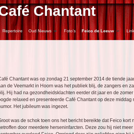
Café Chantant
Repertoire
Oud Nieuws
Foto’s
Feico de Leeuw
Lin
Café Chantant was op zondag 21 september 2014 de tiende jaa
aan de Veemarkt in Hoorn was het publiek blij, de zangers en z
lij. Hij had na gezondheidsklachten eerder dit jaar en de zomer 
oogde relaxed en presenteerde Café Chantant op deze middag m
humor. Het jubileum was ingezet.
Groot was de schok toen ons het bericht bereikte dat Feico kor
getroffen door meerdere herseninfarcten. Deze zou hij niet mee