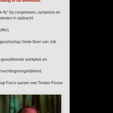
ukkig in de Beemster
.
 fly” bij congressen, symposia en
teksten in opdracht.
ffer).
 gezelschap Grote Beer van Job
 geoutilleerde werkplek en
ernachtingsmogelijkheid.
rgt Feico samen met Timber Povee