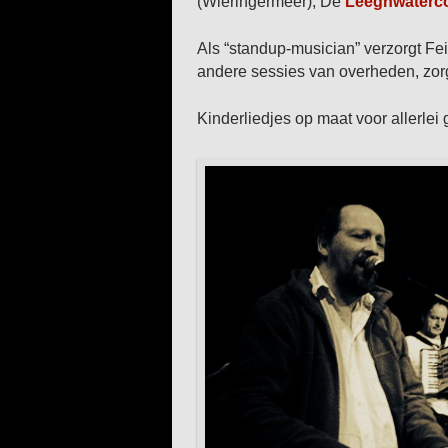
(Wieringermeer), De
Leeghwaterc
Als “standup-musician” verzorgt Fe
andere sessies van overheden, zorgin
Kinderliedjes op maat voor allerl