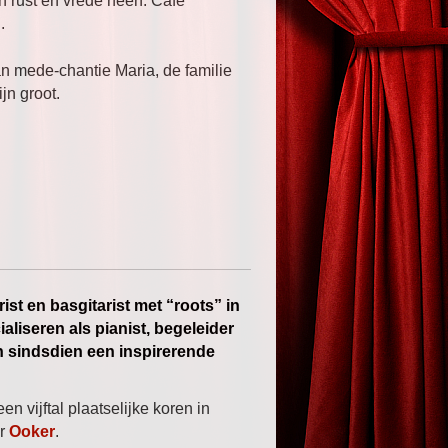
in rust en vrede heen. Café
.
 mede-chantie Maria, de familie
jn groot.
st en basgitarist met “roots” in
aliseren als pianist, begeleider
rn sindsdien een inspirerende
en vijftal plaatselijke koren in
or
Ooker
.