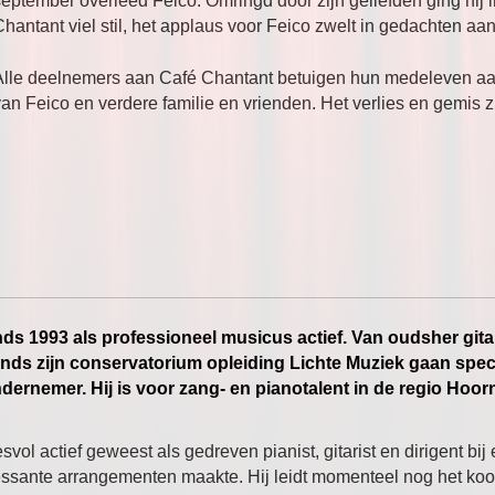
september overleed Feico. Omringd door zijn geliefden ging hij 
hantant viel stil, het applaus voor Feico zwelt in gedachten aan
Alle deelnemers aan Café Chantant betuigen hun medeleven aan
an Feico en verdere familie en vrienden. Het verlies en gemis zi
ds 1993 als professioneel musicus actief. Van oudsher gitari
inds zijn conservatorium opleiding Lichte Muziek gaan speci
ndernemer. Hij is voor zang- en pianotalent in de regio Hoo
svol actief geweest als gedreven pianist, gitarist en dirigent bij e
eressante arrangementen maakte. Hij leidt momenteel nog het ko