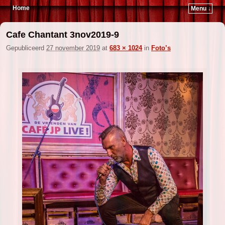
Home
Menu ↓
Spring naar de primaire inhoud
Spring naar de secundaire inhoud
Cafe Chantant 3nov2019-9
Gepubliceerd
27 november 2019
at
683 × 1024
in
Foto’s