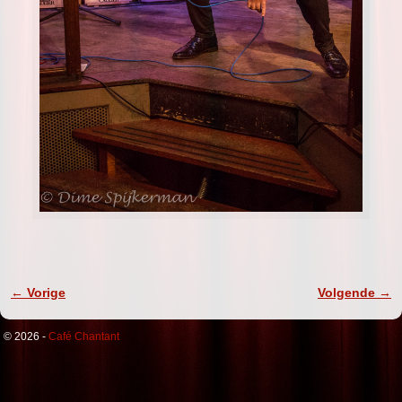
← Vorige
Volgende →
Afbeeldingnavigatie
© 2026 -
Café Chantant